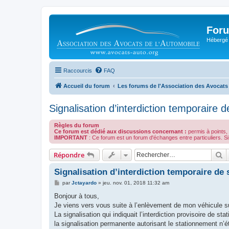
Foru
Hébergé 
Raccourcis
FAQ
Accueil du forum
Les forums de l'Association des Avocats
Signalisation d’interdiction temporaire d
Règles du forum
Ce forum est dédié aux discussions concernant :
permis à points, 
IMPORTANT
: Ce forum est un forum d'échanges entre particuliers.
R
Répondre
Signalisation d’interdiction temporaire de 
M
par
Jctayardo
»
jeu. nov. 01, 2018 11:32 am
e
s
Bonjour à tous,
s
Je viens vers vous suite à l’enlèvement de mon véhicule 
a
g
La signalisation qui indiquait l’interdiction provisoire de st
e
la signalisation permanente autorisant le stationnement n’é