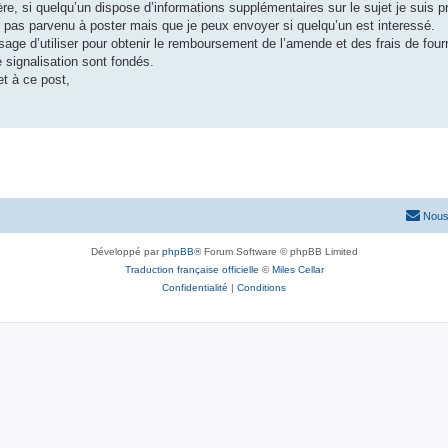
ière, si quelqu’un dispose d’informations supplémentaires sur le sujet je suis p
is pas parvenu à poster mais que je peux envoyer si quelqu’un est interessé.
age d’utiliser pour obtenir le remboursement de l’amende et des frais de fourr
e signalisation sont fondés.
et à ce post,
Nous
Développé par
phpBB
® Forum Software © phpBB Limited
Traduction française officielle
©
Miles Cellar
Confidentialité
|
Conditions