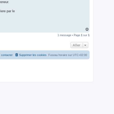
reneur.
iere par le
H
a
1 message • Page
1
sur
1
u
t
Aller
 contacter
Supprimer les cookies
Fuseau horaire sur
UTC+02:00