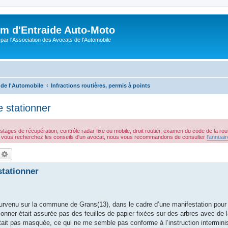
m d'Entraide Auto-Moto
par l'Association des Avocats de l'Automobile
 de l'Automobile
Infractions routières, permis à points
e stationner
stages de récupération, contrôle radar fixe ou mobile, droit routier, examen du code de la route
 Si vous recherchez les conseils d'un avocat, nous vous recommandons de consulter
l'annuai
echercher
Recherche avancée
stationner
survenu sur la commune de Grans(13), dans le cadre d’une manifestation pour
ationner était assurée pas des feuilles de papier fixées sur des arbres avec de l
tait pas masquée, ce qui ne me semble pas conforme à l’instruction interminist