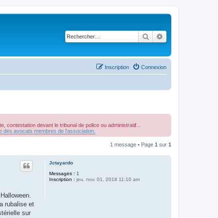
Rechercher
Recherche avancé
Inscription
Connexion
, contestation devant le tribunal de police ou administratif...
re des avocats membres de l'association.
1 message • Page
1
sur
1
Jctayardo
Messages :
1
Inscription :
jeu. nov. 01, 2018 11:10 am
 Halloween.
a rubalise et
érielle sur