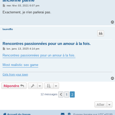
ancienne panne
M
mer. févr. 03, 2021 6:07 pm
e
s
Exactement, je n'en parlerai pas.
s
a
g
e
lauretflo
Rencontres passionnées pour un amour à la fois.
M
lun. janv. 13, 2025 4:14 pm
e
s
Rencontres passionnées pour un amour à la fois.
s
a
g
Most realistic sex game
e
Girls from your town
Répondre
1
2
Précédent
12 messages
Aller
Accueil du forum
Fuseau horaire sur
UTC+02:00