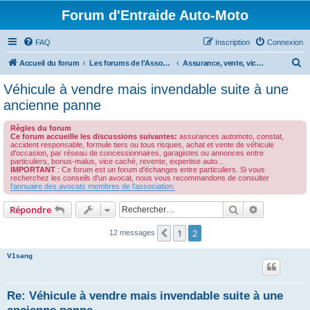
Forum d'Entraide Auto-Moto
FAQ
Inscription
Connexion
R
Accueil du forum
Les forums de l'Association des Avocats de l'Automobile
Assurance, vente, vice cachés, responsabilité professionnelle des garagistes
e
Véhicule à vendre mais invendable suite à une
c
ancienne panne
h
Règles du forum
e
Ce forum accueille les discussions suivantes:
assurances automoto, constat,
accident responsable, formule tiers ou tous risques, achat et vente de véhicule
r
d'occasion, par réseau de concessionnaires, garagistes ou annonces entre
particuliers, bonus-malus, vice caché, revente, expertise auto...
c
IMPORTANT
: Ce forum est un forum d'échanges entre particuliers. Si vous
recherchez les conseils d'un avocat, nous vous recommandons de consulter
h
l'annuaire des avocats membres de l'association.
e
Rechercher
Recherche 
Répondre
r
1
2
Précédent
12 messages
V1sang
Re: Véhicule à vendre mais invendable suite à une