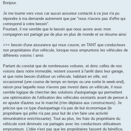
s
Bonjour,
s
a
g
Je me tourne vers vous car aucun assureur contacté à ce jour n'a pu
e
répondre à ma demande autrement que par "nous n'avons pas d'offre qui
correspond à votre besoin".
Pourtant, il me semble que le besoin que nous avons avec mon
compagnon est partagé par de plus en plus de monde et se résume ainsi
:
>>> besoin d'une assurance qui nous couvre, en TANT que conducteurs
non propriétaires d'un véhicule, lorsque nous empruntons les véhicules de
différents voisins / amis
Partant du constat que de nombreuses voitures, et donc celles de nos
voisins dans notre immeuble, restent souvent à l'arrêt dans leur garage,
et que notre besoin d'utiliser un véhicule, habitant en ville, est
occasionnel (une course de temps en temps ou une sortie le week-end),
raison pour laquelle nous n'avons pas investi dans un véhicule, il nous
semble logique de chercher des solutions d'autopartage qui permettent
une optimisation de l'utilisation des véhicules existants avant de penser à
en ajouter d'autres sur le marché (n'en déplaise aux constructeurs). Je
précise que ce type d'autopartage n'a pas de but économique (le
propriétaire qui prête n'a pas pour but de s'en faire une activité
rémunératrice enrichissante). Tout au plus, les frais du propriétaire du
véhicule sont diminués car partagés avec les conducteurs utilisateurs
emprunteurs. L'idée n'est pas que les propriétaires fassent du bénéfice,