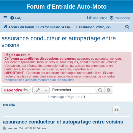
Forum d'Entraide Auto-Moto
FAQ
Inscription
Connexion
R
Accueil du forum
Les forums de l'Association des Avocats de l'Automobile
Assurance, vente, vice cachés, responsabilité professionnelle des garagistes
e
assurance conducteur et autopartage entre
c
voisins
h
Règles du forum
e
Ce forum accueille les discussions suivantes:
assurances automoto, constat,
accident responsable, formule tiers ou tous risques, achat et vente de véhicule
r
d'occasion, par réseau de concessionnaires, garagistes ou annonces entre
particuliers, bonus-malus, vice caché, revente, expertise auto...
c
IMPORTANT
: Ce forum est un forum d'échanges entre particuliers. Si vous
recherchez les conseils d'un avocat, nous vous recommandons de consulter
h
l'annuaire des avocats membres de l'association.
e
Rechercher
Recherche 
Répondre
r
1 message • Page
1
sur
1
priscilla
assurance conducteur et autopartage entre voisins
M
lun. juin 24, 2019 10:52 am
e