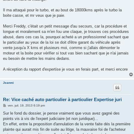
Il ma attaqué pour le turbo, et au bout de 18000kms après le turbo la
boite casse, et mr veux que je paie.
Merci Freddy, c'était un petit message d'au secours, car la procédure et
longue et moralement sa m'en fou une claque, je trouves ces procédures
abusé, dans ces cas la, pourquoi acheté a un professionnel sachant que
le particulier au yeux de la loi se doit d'être garant du véhicule après
vente jusqu'a X kms et plusieurs moi, comme si j'allais démonter le
moteur et la boite pour vérifier si tout vas bien sachant que je n'ai jamais
eu besoin de mettre les mains dedans.
A réception du rapport d'expertise je vous en ferais part, et merci encore
Jeanmi
Re: Vice caché auto particulier à particulier Expertise juri
M
ven. juil. 19, 2013 6:19 pm
e
s
Sur le fond du dossier, je pense vraiment que vous avez gagné des
s
points vis à vis de l'expert judiciaire (et non juridique)...
a
g
En effet, entre la proposition d'annulation de la vente faite dés la première
e
plainte qui aurait mis fin de suite au litige, la mauvaise foi de l'acheteur