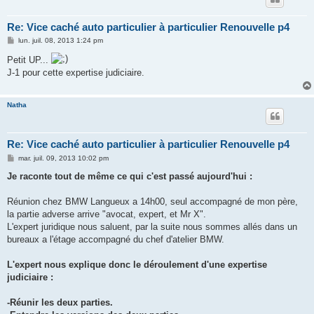
Re: Vice caché auto particulier à particulier Renouvelle p4
M
lun. juil. 08, 2013 1:24 pm
e
s
Petit UP...
s
J-1 pour cette expertise judiciaire.
a
g
e
Natha
Re: Vice caché auto particulier à particulier Renouvelle p4
M
mar. juil. 09, 2013 10:02 pm
e
s
Je raconte tout de même ce qui c'est passé aujourd'hui :
s
a
g
Réunion chez BMW Langueux a 14h00, seul accompagné de mon père,
e
la partie adverse arrive "avocat, expert, et Mr X".
L'expert juridique nous saluent, par la suite nous sommes allés dans un
bureaux a l'étage accompagné du chef d'atelier BMW.
L'expert nous explique donc le déroulement d'une expertise
judiciaire :
-Réunir les deux parties.