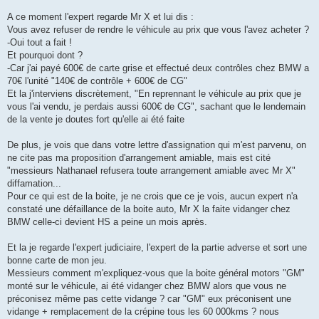
A ce moment l'expert regarde Mr X et lui dis :
Vous avez refuser de rendre le véhicule au prix que vous l'avez acheter ?
-Oui tout a fait !
Et pourquoi dont ?
-Car j'ai payé 600€ de carte grise et effectué deux contrôles chez BMW a
70€ l'unité "140€ de contrôle + 600€ de CG"
Et la j'interviens discrètement, "En reprennant le véhicule au prix que je
vous l'ai vendu, je perdais aussi 600€ de CG", sachant que le lendemain
de la vente je doutes fort qu'elle ai été faite
De plus, je vois que dans votre lettre d'assignation qui m'est parvenu, on
ne cite pas ma proposition d'arrangement amiable, mais est cité
"messieurs Nathanael refusera toute arrangement amiable avec Mr X"
diffamation...
Pour ce qui est de la boite, je ne crois que ce je vois, aucun expert n'a
constaté une défaillance de la boite auto, Mr X la faite vidanger chez
BMW celle-ci devient HS a peine un mois après.
Et la je regarde l'expert judiciaire, l'expert de la partie adverse et sort une
bonne carte de mon jeu.
Messieurs comment m'expliquez-vous que la boite général motors "GM"
monté sur le véhicule, ai été vidanger chez BMW alors que vous ne
préconisez même pas cette vidange ? car "GM" eux préconisent une
vidange + remplacement de la crépine tous les 60 000kms ? nous