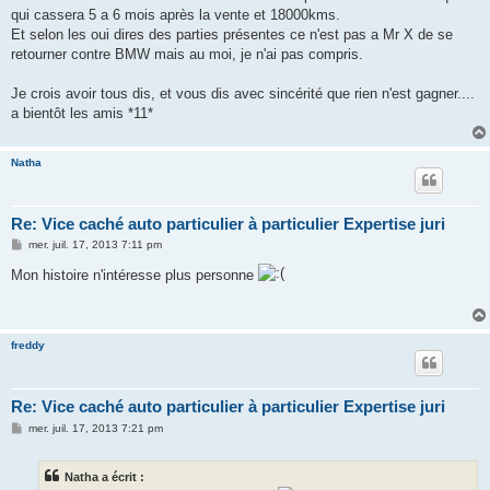
qui cassera 5 a 6 mois après la vente et 18000kms.
Et selon les oui dires des parties présentes ce n'est pas a Mr X de se
retourner contre BMW mais au moi, je n'ai pas compris.
Je crois avoir tous dis, et vous dis avec sincérité que rien n'est gagner....
a bientôt les amis *11*
Natha
Re: Vice caché auto particulier à particulier Expertise juri
M
mer. juil. 17, 2013 7:11 pm
e
s
Mon histoire n'intéresse plus personne
s
a
g
e
freddy
Re: Vice caché auto particulier à particulier Expertise juri
M
mer. juil. 17, 2013 7:21 pm
e
s
s
Natha a écrit :
a