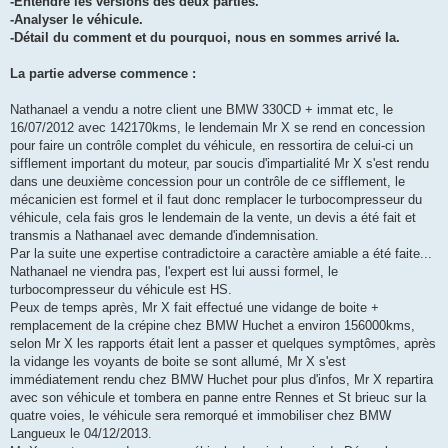
-Entendre les versions des deux parties.
-Analyser le véhicule.
-Détail du comment et du pourquoi, nous en sommes arrivé la.
La partie adverse commence :
Nathanael a vendu a notre client une BMW 330CD + immat etc, le
16/07/2012 avec 142170kms, le lendemain Mr X se rend en concession
pour faire un contrôle complet du véhicule, en ressortira de celui-ci un
sifflement important du moteur, par soucis d'impartialité Mr X s'est rendu
dans une deuxième concession pour un contrôle de ce sifflement, le
mécanicien est formel et il faut donc remplacer le turbocompresseur du
véhicule, cela fais gros le lendemain de la vente, un devis a été fait et
transmis a Nathanael avec demande d'indemnisation.
Par la suite une expertise contradictoire a caractère amiable a été faite...
Nathanael ne viendra pas, l'expert est lui aussi formel, le
turbocompresseur du véhicule est HS.
Peux de temps après, Mr X fait effectué une vidange de boite +
remplacement de la crépine chez BMW Huchet a environ 156000kms,
selon Mr X les rapports était lent a passer et quelques symptômes, après
la vidange les voyants de boite se sont allumé, Mr X s'est
immédiatement rendu chez BMW Huchet pour plus d'infos, Mr X repartira
avec son véhicule et tombera en panne entre Rennes et St brieuc sur la
quatre voies, le véhicule sera remorqué et immobiliser chez BMW
Langueux le 04/12/2013.