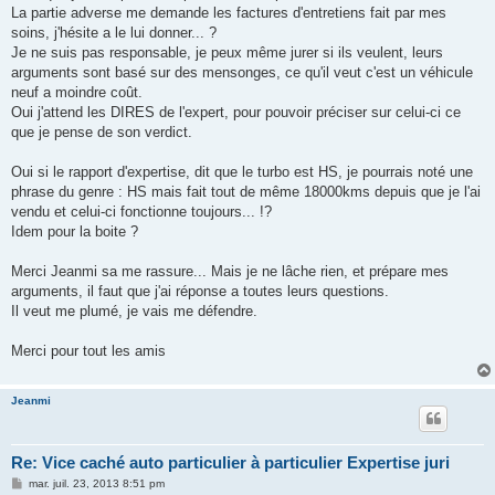
La partie adverse me demande les factures d'entretiens fait par mes
soins, j'hésite a le lui donner... ?
Je ne suis pas responsable, je peux même jurer si ils veulent, leurs
arguments sont basé sur des mensonges, ce qu'il veut c'est un véhicule
neuf a moindre coût.
Oui j'attend les DIRES de l'expert, pour pouvoir préciser sur celui-ci ce
que je pense de son verdict.
Oui si le rapport d'expertise, dit que le turbo est HS, je pourrais noté une
phrase du genre : HS mais fait tout de même 18000kms depuis que je l'ai
vendu et celui-ci fonctionne toujours... !?
Idem pour la boite ?
Merci Jeanmi sa me rassure... Mais je ne lâche rien, et prépare mes
arguments, il faut que j'ai réponse a toutes leurs questions.
Il veut me plumé, je vais me défendre.
Merci pour tout les amis
Jeanmi
Re: Vice caché auto particulier à particulier Expertise juri
M
mar. juil. 23, 2013 8:51 pm