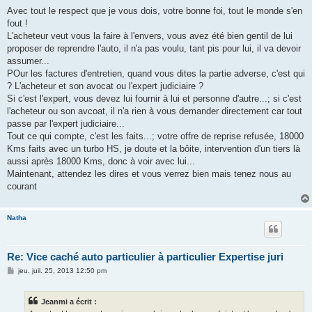
e
s
Avec tout le respect que je vous dois, votre bonne foi, tout le monde s'en
s
fout !
a
g
L'acheteur veut vous la faire à l'envers, vous avez été bien gentil de lui
e
proposer de reprendre l'auto, il n'a pas voulu, tant pis pour lui, il va devoir
assumer...
POur les factures d'entretien, quand vous dites la partie adverse, c'est qui
? L'acheteur et son avocat ou l'expert judiciaire ?
Si c'est l'expert, vous devez lui fournir à lui et personne d'autre...; si c'est
l'acheteur ou son avcoat, il n'a rien à vous demander directement car tout
passe par l'expert judiciaire...
Tout ce qui compte, c'est les faits...; votre offre de reprise refusée, 18000
Kms faits avec un turbo HS, je doute et la bôite, intervention d'un tiers là
aussi après 18000 Kms, donc à voir avec lui...
Maintenant, attendez les dires et vous verrez bien mais tenez nous au
courant
Natha
Re: Vice caché auto particulier à particulier Expertise juri
M
jeu. juil. 25, 2013 12:50 pm
e
s
s
Jeanmi a écrit :
a
g