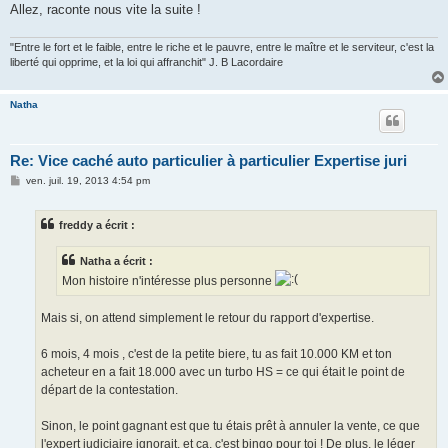
Allez, raconte nous vite la suite !
"Entre le fort et le faible, entre le riche et le pauvre, entre le maître et le serviteur, c'est la
liberté qui opprime, et la loi qui affranchit" J. B Lacordaire
Natha
Re: Vice caché auto particulier à particulier Expertise juri
M
ven. juil. 19, 2013 4:54 pm
e
s
s
freddy a écrit :
a
g
e
Natha a écrit :
Mon histoire n'intéresse plus personne
Mais si, on attend simplement le retour du rapport d'expertise.
6 mois, 4 mois , c'est de la petite biere, tu as fait 10.000 KM et ton
acheteur en a fait 18.000 avec un turbo HS = ce qui était le point de
départ de la contestation.
Sinon, le point gagnant est que tu étais prêt à annuler la vente, ce que
l'expert judiciaire ignorait, et ça, c'est bingo pour toi ! De plus, le léger