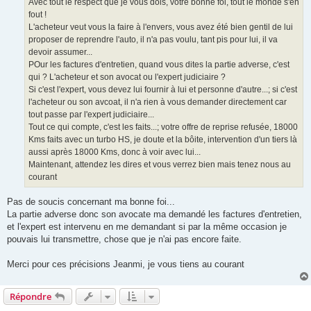
Avec tout le respect que je vous dois, votre bonne foi, tout le monde s'en
e
fout !
L'acheteur veut vous la faire à l'envers, vous avez été bien gentil de lui
proposer de reprendre l'auto, il n'a pas voulu, tant pis pour lui, il va
devoir assumer...
POur les factures d'entretien, quand vous dites la partie adverse, c'est
qui ? L'acheteur et son avocat ou l'expert judiciaire ?
Si c'est l'expert, vous devez lui fournir à lui et personne d'autre...; si c'est
l'acheteur ou son avcoat, il n'a rien à vous demander directement car
tout passe par l'expert judiciaire...
Tout ce qui compte, c'est les faits...; votre offre de reprise refusée, 18000
Kms faits avec un turbo HS, je doute et la bôite, intervention d'un tiers là
aussi après 18000 Kms, donc à voir avec lui...
Maintenant, attendez les dires et vous verrez bien mais tenez nous au
courant
Pas de soucis concernant ma bonne foi...
La partie adverse donc son avocate ma demandé les factures d'entretien,
et l'expert est intervenu en me demandant si par la même occasion je
pouvais lui transmettre, chose que je n'ai pas encore faite.
Merci pour ces précisions Jeanmi, je vous tiens au courant
Répondre