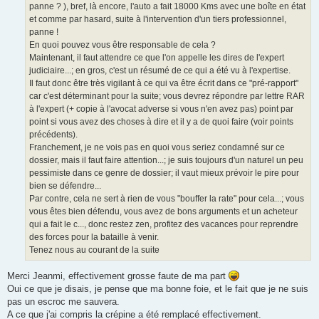
panne ? ), bref, là encore, l'auto a fait 18000 Kms avec une boîte en état
et comme par hasard, suite à l'intervention d'un tiers professionnel,
panne !
En quoi pouvez vous être responsable de cela ?
Maintenant, il faut attendre ce que l'on appelle les dires de l'expert
judiciaire...; en gros, c'est un résumé de ce qui a été vu à l'expertise.
Il faut donc être très vigilant à ce qui va être écrit dans ce "pré-rapport"
car c'est déterminant pour la suite; vous devrez répondre par lettre RAR
à l'expert (+ copie à l'avocat adverse si vous n'en avez pas) point par
point si vous avez des choses à dire et il y a de quoi faire (voir points
précédents).
Franchement, je ne vois pas en quoi vous seriez condamné sur ce
dossier, mais il faut faire attention...; je suis toujours d'un naturel un peu
pessimiste dans ce genre de dossier; il vaut mieux prévoir le pire pour
bien se défendre...
Par contre, cela ne sert à rien de vous "bouffer la rate" pour cela...; vous
vous êtes bien défendu, vous avez de bons arguments et un acheteur
qui a fait le c..., donc restez zen, profitez des vacances pour reprendre
des forces pour la bataille à venir.
Tenez nous au courant de la suite
Merci Jeanmi, effectivement grosse faute de ma part
Oui ce que je disais, je pense que ma bonne foie, et le fait que je ne suis
pas un escroc me sauvera.
A ce que j'ai compris la crépine a été remplacé effectivement.