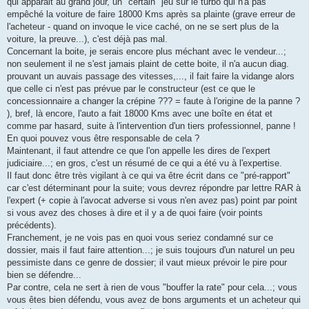
qui apparait au grand jour, un "certain" jeu sur le turbo qui n'a pas
empêché la voiture de faire 18000 Kms après sa plainte (grave erreur de
l'acheteur - quand on invoque le vice caché, on ne se sert plus de la
voiture, la preuve...), c'est déjà pas mal.
Concernant la boite, je serais encore plus méchant avec le vendeur...;
non seulement il ne s'est jamais plaint de cette boite, il n'a aucun diag.
prouvant un auvais passage des vitesses,..., il fait faire la vidange alors
que celle ci n'est pas prévue par le constructeur (est ce que le
concessionnaire a changer la crépine ??? = faute à l'origine de la panne ?
), bref, là encore, l'auto a fait 18000 Kms avec une boîte en état et
comme par hasard, suite à l'intervention d'un tiers professionnel, panne !
En quoi pouvez vous être responsable de cela ?
Maintenant, il faut attendre ce que l'on appelle les dires de l'expert
judiciaire...; en gros, c'est un résumé de ce qui a été vu à l'expertise.
Il faut donc être très vigilant à ce qui va être écrit dans ce "pré-rapport"
car c'est déterminant pour la suite; vous devrez répondre par lettre RAR à
l'expert (+ copie à l'avocat adverse si vous n'en avez pas) point par point
si vous avez des choses à dire et il y a de quoi faire (voir points
précédents).
Franchement, je ne vois pas en quoi vous seriez condamné sur ce
dossier, mais il faut faire attention...; je suis toujours d'un naturel un peu
pessimiste dans ce genre de dossier; il vaut mieux prévoir le pire pour
bien se défendre...
Par contre, cela ne sert à rien de vous "bouffer la rate" pour cela...; vous
vous êtes bien défendu, vous avez de bons arguments et un acheteur qui