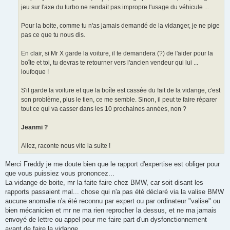
jeu sur l'axe du turbo ne rendait pas impropre l'usage du véhicule ...
Pour la boite, comme tu n'as jamais demandé de la vidanger, je ne pige
pas ce que tu nous dis.
En clair, si Mr X garde la voiture, il te demandera (?) de l'aider pour la
boîte et toi, tu devras te retourner vers l'ancien vendeur qui lui ...
loufoque !
S'il garde la voiture et que la boîte est cassée du fait de la vidange, c'est
son problème, plus le tien, ce me semble. Sinon, il peut te faire réparer
tout ce qui va casser dans les 10 prochaines années, non ?
Jeanmi ?
Allez, raconte nous vite la suite !
Merci Freddy je me doute bien que le rapport d'expertise est obliger pour
que vous puissiez vous prononcez...
La vidange de boite, mr la faite faire chez BMW, car soit disant les
rapports passaient mal... chose qui n'a pas été déclaré via la valise BMW
aucune anomalie n'a été reconnu par expert ou par ordinateur "valise" ou
bien mécanicien et mr ne ma rien reprocher la dessus, et ne ma jamais
envoyé de lettre ou appel pour me faire part d'un dysfonctionnement
avant de faire la vidange.