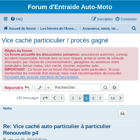
Forum d'Entraide Auto-Moto
FAQ
Inscription
Connexion
R
Accueil du forum
Les forums de l'Association des Avocats de l'Automobile
Assurance, vente, vice cachés, responsabilité professionnelle des garagistes
e
Vice caché particiculier / procès gagné
c
Règles du forum
h
Ce forum accueille les discussions suivantes:
assurances automoto, constat,
accident responsable, formule tiers ou tous risques, achat et vente de véhicule
e
d'occasion, par réseau de concessionnaires, garagistes ou annonces entre
particuliers, bonus-malus, vice caché, revente, expertise auto...
r
IMPORTANT
: Ce forum est un forum d'échanges entre particuliers. Si vous
recherchez les conseils d'un avocat, nous vous recommandons de consulter
c
l'annuaire des avocats membres de l'association.
h
Rechercher
Recherche 
Répondre
e
r
Page
5
sur
14
1
3
4
5
6
7
14
Précédent
Suivant
136 messages
…
…
Natha
Re: Vice caché auto particulier à particulier
Renouvelle p4
M
ven. juil. 05, 2013 8:20 am