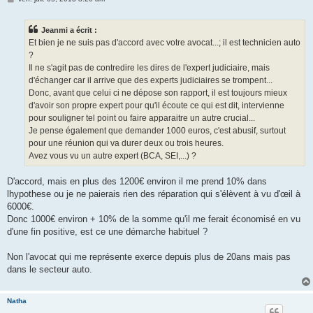
e
s
s
Jeanmi a écrit :
a
g
Et bien je ne suis pas d'accord avec votre avocat...; il est technicien auto
e
?
Il ne s'agit pas de contredire les dires de l'expert judiciaire, mais
d'échanger car il arrive que des experts judiciaires se trompent...
Donc, avant que celui ci ne dépose son rapport, il est toujours mieux
d'avoir son propre expert pour qu'il écoute ce qui est dit, intervienne
pour souligner tel point ou faire apparaitre un autre crucial...
Je pense également que demander 1000 euros, c'est abusif, surtout
pour une réunion qui va durer deux ou trois heures.
Avez vous vu un autre expert (BCA, SEI,...) ?
D'accord, mais en plus des 1200€ environ il me prend 10% dans
lhypothese ou je ne paierais rien des réparation qui s'élèvent à vu d'œil à
6000€.
Donc 1000€ environ + 10% de la somme qu'il me ferait économisé en vu
d'une fin positive, est ce une démarche habituel ?
Non l'avocat qui me représente exerce depuis plus de 20ans mais pas
dans le secteur auto.
Natha