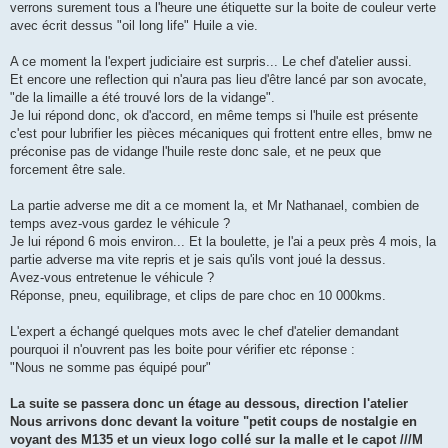
verrons surement tous a l'heure une étiquette sur la boite de couleur verte
avec écrit dessus "oil long life" Huile a vie.
A ce moment la l'expert judiciaire est surpris... Le chef d'atelier aussi.
Et encore une reflection qui n'aura pas lieu d'être lancé par son avocate,
"de la limaille a été trouvé lors de la vidange".
Je lui répond donc, ok d'accord, en même temps si l'huile est présente
c'est pour lubrifier les pièces mécaniques qui frottent entre elles, bmw ne
préconise pas de vidange l'huile reste donc sale, et ne peux que
forcement être sale.
La partie adverse me dit a ce moment la, et Mr Nathanael, combien de
temps avez-vous gardez le véhicule ?
Je lui répond 6 mois environ... Et la boulette, je l'ai a peux près 4 mois, la
partie adverse ma vite repris et je sais qu'ils vont joué la dessus.
Avez-vous entretenue le véhicule ?
Réponse, pneu, equilibrage, et clips de pare choc en 10 000kms.
L'expert a échangé quelques mots avec le chef d'atelier demandant
pourquoi il n'ouvrent pas les boite pour vérifier etc réponse :
"Nous ne somme pas équipé pour"
La suite se passera donc un étage au dessous, direction l'atelier
Nous arrivons donc devant la voiture "petit coups de nostalgie en
voyant des M135 et un vieux logo collé sur la malle et le capot ///M