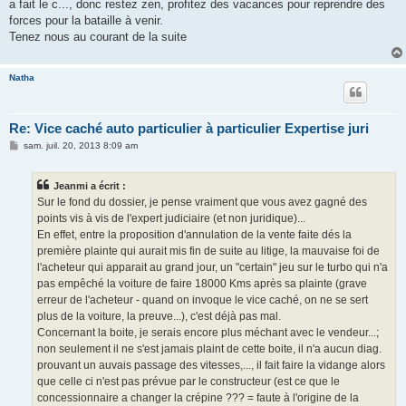
a fait le c..., donc restez zen, profitez des vacances pour reprendre des
forces pour la bataille à venir.
Tenez nous au courant de la suite
Natha
Re: Vice caché auto particulier à particulier Expertise juri
M
sam. juil. 20, 2013 8:09 am
e
s
s
Jeanmi a écrit :
a
g
Sur le fond du dossier, je pense vraiment que vous avez gagné des
e
points vis à vis de l'expert judiciaire (et non juridique)...
En effet, entre la proposition d'annulation de la vente faite dés la
première plainte qui aurait mis fin de suite au litige, la mauvaise foi de
l'acheteur qui apparait au grand jour, un "certain" jeu sur le turbo qui n'a
pas empêché la voiture de faire 18000 Kms après sa plainte (grave
erreur de l'acheteur - quand on invoque le vice caché, on ne se sert
plus de la voiture, la preuve...), c'est déjà pas mal.
Concernant la boite, je serais encore plus méchant avec le vendeur...;
non seulement il ne s'est jamais plaint de cette boite, il n'a aucun diag.
prouvant un auvais passage des vitesses,..., il fait faire la vidange alors
que celle ci n'est pas prévue par le constructeur (est ce que le
concessionnaire a changer la crépine ??? = faute à l'origine de la