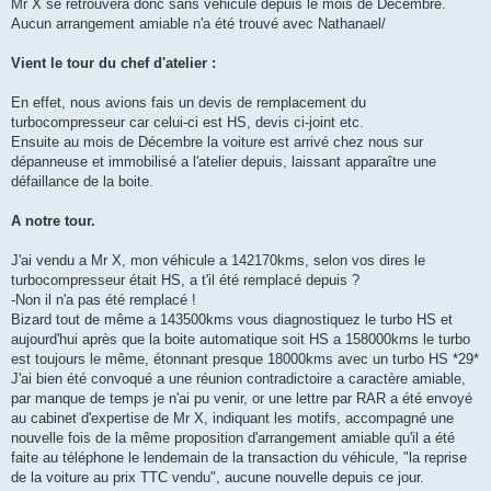
Mr X se retrouvera donc sans véhicule depuis le mois de Décembre.
Aucun arrangement amiable n'a été trouvé avec Nathanael/
Vient le tour du chef d'atelier :
En effet, nous avions fais un devis de remplacement du
turbocompresseur car celui-ci est HS, devis ci-joint etc.
Ensuite au mois de Décembre la voiture est arrivé chez nous sur
dépanneuse et immobilisé a l'atelier depuis, laissant apparaître une
défaillance de la boite.
A notre tour.
J'ai vendu a Mr X, mon véhicule a 142170kms, selon vos dires le
turbocompresseur était HS, a t'il été remplacé depuis ?
-Non il n'a pas été remplacé !
Bizard tout de même a 143500kms vous diagnostiquez le turbo HS et
aujourd'hui après que la boite automatique soit HS a 158000kms le turbo
est toujours le même, étonnant presque 18000kms avec un turbo HS *29*
J'ai bien été convoqué a une réunion contradictoire a caractère amiable,
par manque de temps je n'ai pu venir, or une lettre par RAR a été envoyé
au cabinet d'expertise de Mr X, indiquant les motifs, accompagné une
nouvelle fois de la même proposition d'arrangement amiable qu'il a été
faite au téléphone le lendemain de la transaction du véhicule, "la reprise
de la voiture au prix TTC vendu", aucune nouvelle depuis ce jour.