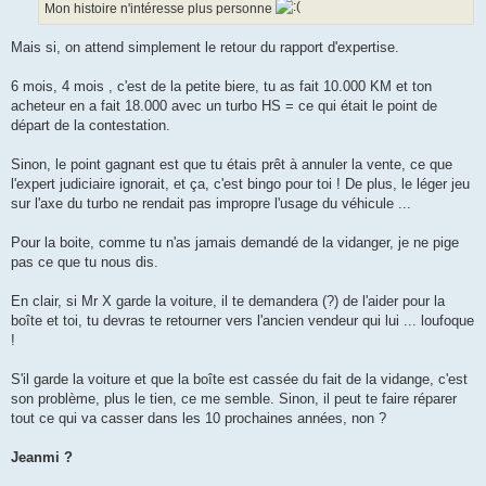
g
Mon histoire n'intéresse plus personne
e
Mais si, on attend simplement le retour du rapport d'expertise.
6 mois, 4 mois , c'est de la petite biere, tu as fait 10.000 KM et ton
acheteur en a fait 18.000 avec un turbo HS = ce qui était le point de
départ de la contestation.
Sinon, le point gagnant est que tu étais prêt à annuler la vente, ce que
l'expert judiciaire ignorait, et ça, c'est bingo pour toi ! De plus, le léger jeu
sur l'axe du turbo ne rendait pas impropre l'usage du véhicule ...
Pour la boite, comme tu n'as jamais demandé de la vidanger, je ne pige
pas ce que tu nous dis.
En clair, si Mr X garde la voiture, il te demandera (?) de l'aider pour la
boîte et toi, tu devras te retourner vers l'ancien vendeur qui lui ... loufoque
!
S'il garde la voiture et que la boîte est cassée du fait de la vidange, c'est
son problème, plus le tien, ce me semble. Sinon, il peut te faire réparer
tout ce qui va casser dans les 10 prochaines années, non ?
Jeanmi ?