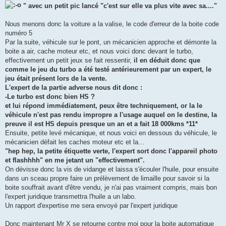
" avec un petit pic lancé "c'est sur elle va plus vite avec sa...."
Nous menons donc la voiture a la valise, le code d'erreur de la boite code
numéro 5
Par la suite, véhicule sur le pont, un mécanicien approche et démonte la
boite a air, cache moteur etc, et nous voici donc devant le turbo,
effectivement un petit jeux se fait ressentir,
il en déduit donc que
comme le jeu du turbo a été testé antérieurement par un expert, le
jeu était présent lors de la vente.
L'expert de la partie adverse nous dit donc :
-Le turbo est donc bien HS ?
et lui répond immédiatement, peux être techniquement, or la le
véhicule n'est pas rendu impropre a l'usage auquel on le destine, la
preuve il est HS depuis presque un an et a fait 18 000kms *11*
Ensuite, petite levé mécanique, et nous voici en dessous du véhicule, le
mécanicien défait les caches moteur etc et la...
"hep hep, la petite étiquette verte, l'expert sort donc l'appareil photo
et flashhhh" en me jetant un "effectivement".
On dévisse donc la vis de vidange et laissa s'écouler l'huile, pour ensuite
dans un sceau propre faire un prélèvement de limaille pour savoir si la
boite souffrait avant d'être vendu, je n'ai pas vraiment compris, mais bon
l'expert juridique transmettra l'huile a un labo.
Un rapport d'expertise me sera envoyé par l'expert juridique
Donc maintenant Mr X se retourne contre moi pour la boite automatique