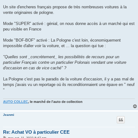
a
g
Un site d'encheres français propose de très nombreuses voitures à la
e
vente originaires de pologne.
Mode "SUPER" activé : génial, on nous donne accès à un marché qui est
peu visible en France
Mode "BOF-BOF" activé : La Pologne c'est loin, économiquement
impossible d'aller voir la voiture, et ... la question qui tue :
"Quelles sont _concrètement_ les possibilités de recours pour un
particulier Français contre un particulier Polonais vendant une voiture
d'occasion en cas de vice caché" ?
La Pologne c'est pas le paradis de la voiture d'occasion, il y a pas mal de
temps j'avais vu un reportage où ils reconditionnaient une épave en " neuf
"
AUTO COLLEC
, le marché de l'auto de collection
Jeanmi
Re: Achat VO à particulier CEE
M
mar. oct. 11, 2022 8:47 pm