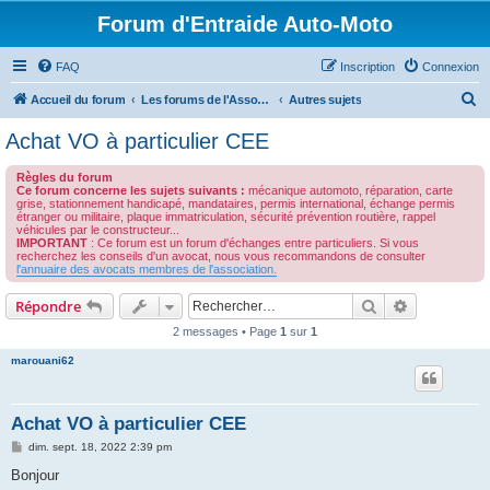
Forum d'Entraide Auto-Moto
FAQ
Inscription
Connexion
R
Accueil du forum
Les forums de l'Association des Avocats de l'Automobile
Autres sujets
e
Achat VO à particulier CEE
c
Règles du forum
h
Ce forum concerne les sujets suivants :
mécanique automoto, réparation, carte
grise, stationnement handicapé, mandataires, permis international, échange permis
e
étranger ou militaire, plaque immatriculation, sécurité prévention routière, rappel
véhicules par le constructeur...
r
IMPORTANT
: Ce forum est un forum d'échanges entre particuliers. Si vous
recherchez les conseils d'un avocat, nous vous recommandons de consulter
c
l'annuaire des avocats membres de l'association.
h
Rechercher
Recherche 
Répondre
e
2 messages • Page
1
sur
1
r
marouani62
Achat VO à particulier CEE
M
dim. sept. 18, 2022 2:39 pm
e
s
Bonjour
s