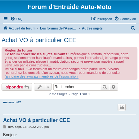
Forum d'Entraide Auto-Moto
FAQ
Inscription
Connexion
R
Accueil du forum
Les forums de l'Association des Avocats de l'Automobile
Autres sujets
e
Achat VO à particulier CEE
c
Règles du forum
h
Ce forum concerne les sujets suivants :
mécanique automoto, réparation, carte
grise, stationnement handicapé, mandataires, permis international, échange permis
e
étranger ou militaire, plaque immatriculation, sécurité prévention routière, rappel
véhicules par le constructeur...
r
IMPORTANT
: Ce forum est un forum d'échanges entre particuliers. Si vous
recherchez les conseils d'un avocat, nous vous recommandons de consulter
c
l'annuaire des avocats membres de l'association.
h
Rechercher
Recherche 
Répondre
e
2 messages • Page
1
sur
1
r
marouani62
Achat VO à particulier CEE
M
dim. sept. 18, 2022 2:39 pm
e
s
Bonjour
s