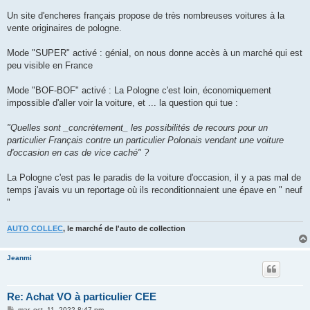
a
g
Un site d'encheres français propose de très nombreuses voitures à la
e
vente originaires de pologne.
Mode "SUPER" activé : génial, on nous donne accès à un marché qui est
peu visible en France
Mode "BOF-BOF" activé : La Pologne c'est loin, économiquement
impossible d'aller voir la voiture, et ... la question qui tue :
"Quelles sont _concrètement_ les possibilités de recours pour un
particulier Français contre un particulier Polonais vendant une voiture
d'occasion en cas de vice caché" ?
La Pologne c'est pas le paradis de la voiture d'occasion, il y a pas mal de
temps j'avais vu un reportage où ils reconditionnaient une épave en " neuf
"
AUTO COLLEC
, le marché de l'auto de collection
Jeanmi
Re: Achat VO à particulier CEE
M
mar. oct. 11, 2022 8:47 pm