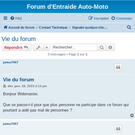
Forum d'Entraide Auto-Moto
FAQ
Inscription
Connexion
R
Accueil du forum
Contact Technique
Signaler quelque chose au Webmaster
e
Vie du forum
c
Rechercher
Recherche 
Répondre
h
3 messages • Page
1
sur
1
e
patou7067
r
c
h
Vie du forum
e
M
dim. janv. 29, 2023 4:14 pm
e
r
s
Bonjour Webmaster,
s
a
g
Que se passe-t-il pour que plus personne ne participe dans ce forum qui
e
pourtant a aidé pas mal de personnes ?
patou7067