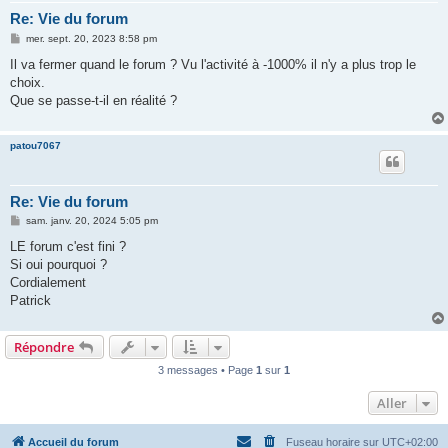
Re: Vie du forum
M
mer. sept. 20, 2023 8:58 pm
e
s
Il va fermer quand le forum ? Vu l'activité à -1000% il n'y a plus trop le
s
choix.
a
g
Que se passe-t-il en réalité ?
e
patou7067
Re: Vie du forum
M
sam. janv. 20, 2024 5:05 pm
e
s
LE forum c'est fini ?
s
Si oui pourquoi ?
a
g
Cordialement
e
Patrick
Répondre
3 messages • Page
1
sur
1
Aller
Accueil du forum
Fuseau horaire sur
UTC+02:00