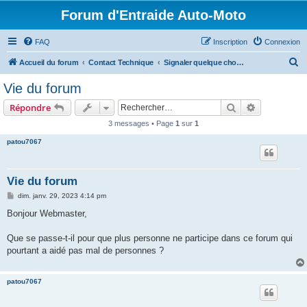
Forum d'Entraide Auto-Moto
FAQ
Inscription
Connexion
R
Accueil du forum
Contact Technique
Signaler quelque chose au Webmaster
e
Vie du forum
c
Rechercher
Recherche 
Répondre
h
3 messages • Page
1
sur
1
e
patou7067
r
c
h
Vie du forum
e
M
dim. janv. 29, 2023 4:14 pm
e
r
s
Bonjour Webmaster,
s
a
g
Que se passe-t-il pour que plus personne ne participe dans ce forum qui
e
pourtant a aidé pas mal de personnes ?
patou7067