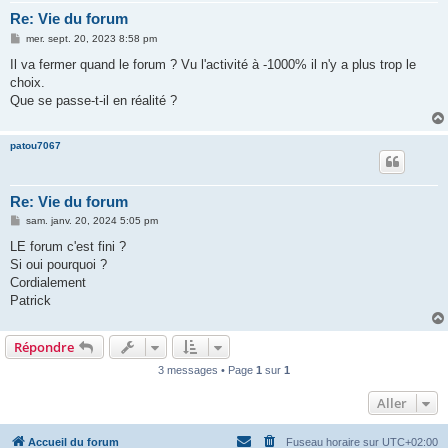
Re: Vie du forum
M
mer. sept. 20, 2023 8:58 pm
e
s
Il va fermer quand le forum ? Vu l'activité à -1000% il n'y a plus trop le
s
choix.
a
g
Que se passe-t-il en réalité ?
e
patou7067
Re: Vie du forum
M
sam. janv. 20, 2024 5:05 pm
e
s
LE forum c'est fini ?
s
Si oui pourquoi ?
a
g
Cordialement
e
Patrick
Répondre
3 messages • Page
1
sur
1
Aller
Accueil du forum
Fuseau horaire sur
UTC+02:00