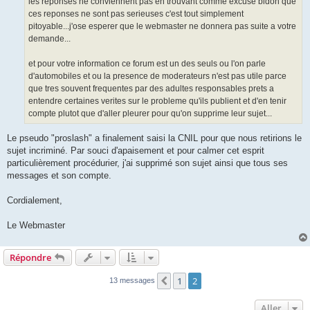
les reponses ne conviennent pas en trouvant comme excuse bidon que
ces reponses ne sont pas serieuses c'est tout simplement
pitoyable...j'ose esperer que le webmaster ne donnera pas suite a votre
demande...
et pour votre information ce forum est un des seuls ou l'on parle
d'automobiles et ou la presence de moderateurs n'est pas utile parce
que tres souvent frequentes par des adultes responsables prets a
entendre certaines verites sur le probleme qu'ils publient et d'en tenir
compte plutot que d'aller pleurer pour qu'on supprime leur sujet...
Le pseudo "proslash" a finalement saisi la CNIL pour que nous retirions le
sujet incriminé. Par souci d'apaisement et pour calmer cet esprit
particulièrement procédurier, j'ai supprimé son sujet ainsi que tous ses
messages et son compte.
Cordialement,
Le Webmaster
Répondre
1
2
Précédent
13 messages
Aller