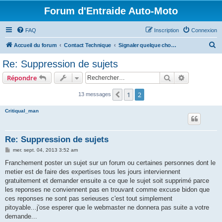
Forum d'Entraide Auto-Moto
FAQ
Inscription
Connexion
R
Accueil du forum
Contact Technique
Signaler quelque chose au Webmaster
e
Re: Suppression de sujets
c
Rechercher
Recherche 
Répondre
h
e
1
2
Précédent
13 messages
r
Critiqual_man
c
h
Re: Suppression de sujets
e
M
mer. sept. 04, 2013 3:52 am
r
e
s
Franchement poster un sujet sur un forum ou certaines personnes dont le
s
metier est de faire des expertises tous les jours interviennent
a
g
gratuitement et demander ensuite a ce que le sujet soit supprimé parce
e
les reponses ne conviennent pas en trouvant comme excuse bidon que
ces reponses ne sont pas serieuses c'est tout simplement
pitoyable...j'ose esperer que le webmaster ne donnera pas suite a votre
demande...