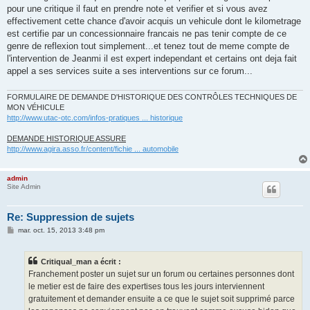
pour une critique il faut en prendre note et verifier et si vous avez
effectivement cette chance d'avoir acquis un vehicule dont le kilometrage
est certifie par un concessionnaire francais ne pas tenir compte de ce
genre de reflexion tout simplement...et tenez tout de meme compte de
l'intervention de Jeanmi il est expert independant et certains ont deja fait
appel a ses services suite a ses interventions sur ce forum...
FORMULAIRE DE DEMANDE D'HISTORIQUE DES CONTRÔLES TECHNIQUES DE
MON VÉHICULE
http://www.utac-otc.com/infos-pratiques ... historique
DEMANDE HISTORIQUE ASSURE
http://www.agira.asso.fr/content/fichie ... automobile
admin
Site Admin
Re: Suppression de sujets
M
mar. oct. 15, 2013 3:48 pm
e
s
s
Critiqual_man a écrit :
a
g
Franchement poster un sujet sur un forum ou certaines personnes dont
e
le metier est de faire des expertises tous les jours interviennent
gratuitement et demander ensuite a ce que le sujet soit supprimé parce