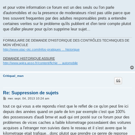
et pour votre information ce forum est un des seuls ou l'on parle
d'automobiles et ou la presence de moderateurs n'est pas utile parce que
tres souvent frequentes par des adultes responsables prets a entendre
certaines verites sur le probleme qu'ils publient et d'en tenir compte plutot
que d'aller pleurer pour qu'on supprime leur sujet...
FORMULAIRE DE DEMANDE D'HISTORIQUE DES CONTRÔLES TECHNIQUES DE
MON VÉHICULE
http://www.utac-otc.com/infos-pratiques ... historique
DEMANDE HISTORIQUE ASSURE
http://www.agira.asso.fr/content/fichie ... automobile
Critiqual_man
Re: Suppression de sujets
M
mer. sept. 04, 2013 10:24 am
e
s
tout ce qui vous a ete repondu n'est que le reflet de ce qu'on peut lire ici
s
depuis des années quand on parle de km par exemple c'est que 100%
a
g
des possesseurs d'audi bmw et audi qui ont posté sur ce forum pour des
e
problemes de vices caches a faible kilometrage possedaient des voitures
acquises a l'etranger non suivies dans le reseau et il s'est avere que le
kilometrage etait trafique...donc plutot que prendre ce genre de reponse