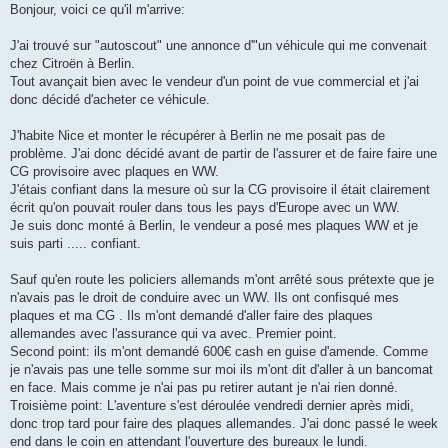
s
Bonjour, voici ce qu'il m'arrive:
s
a
g
J'ai trouvé sur "autoscout" une annonce d'"un véhicule qui me convenait
e
chez Citroën à Berlin.
Tout avançait bien avec le vendeur d'un point de vue commercial et j'ai
donc décidé d'acheter ce véhicule.
J'habite Nice et monter le récupérer à Berlin ne me posait pas de
problème. J'ai donc décidé avant de partir de l'assurer et de faire faire une
CG provisoire avec plaques en WW.
J'étais confiant dans la mesure où sur la CG provisoire il était clairement
écrit qu'on pouvait rouler dans tous les pays d'Europe avec un WW.
Je suis donc monté à Berlin, le vendeur a posé mes plaques WW et je
suis parti ..... confiant.
Sauf qu'en route les policiers allemands m'ont arrêté sous prétexte que je
n'avais pas le droit de conduire avec un WW. Ils ont confisqué mes
plaques et ma CG . Ils m'ont demandé d'aller faire des plaques
allemandes avec l'assurance qui va avec. Premier point.
Second point: ils m'ont demandé 600€ cash en guise d'amende. Comme
je n'avais pas une telle somme sur moi ils m'ont dit d'aller à un bancomat
en face. Mais comme je n'ai pas pu retirer autant je n'ai rien donné.
Troisième point: L'aventure s'est déroulée vendredi dernier après midi,
donc trop tard pour faire des plaques allemandes. J'ai donc passé le week
end dans le coin en attendant l'ouverture des bureaux le lundi.