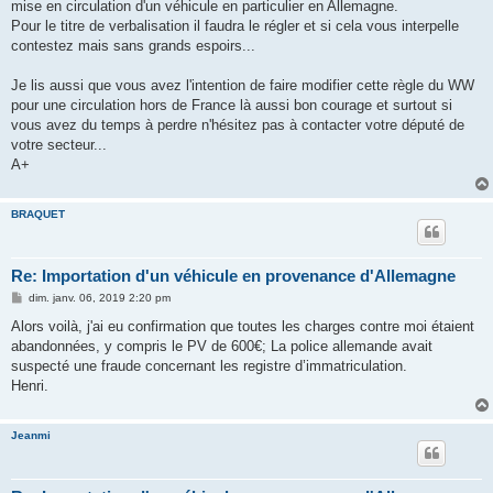
mise en circulation d'un véhicule en particulier en Allemagne.
Pour le titre de verbalisation il faudra le régler et si cela vous interpelle
contestez mais sans grands espoirs...
Je lis aussi que vous avez l'intention de faire modifier cette règle du WW
pour une circulation hors de France là aussi bon courage et surtout si
vous avez du temps à perdre n'hésitez pas à contacter votre député de
votre secteur...
A+
BRAQUET
Re: Importation d'un véhicule en provenance d'Allemagne
M
dim. janv. 06, 2019 2:20 pm
e
s
Alors voilà, j'ai eu confirmation que toutes les charges contre moi étaient
s
abandonnées, y compris le PV de 600€; La police allemande avait
a
g
suspecté une fraude concernant les registre d’immatriculation.
e
Henri.
Jeanmi