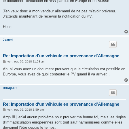
le document "circulation en WW partout en Europe et en Suisse".
J'en veux donc à mon vendeur allemand de ne pas m'avoir prévenu.
J'attends maintenant de recevoir la notification du PV.
Henri.
Jeanmi
Re: Importation d'un véhicule en provenance d'Allemagne
M
ven. oct. 05, 2018 11:58 am
e
s
Ah, si vous avez un document prouvant que le circulation est possible en
s
Eurorpe, vous avez de quoi contester le PV quand il va arriver...
a
g
e
BRAQUET
Re: Importation d'un véhicule en provenance d'Allemagne
M
ven. oct. 05, 2018 1:59 pm
e
s
Argh !!! j en'ai aucun problème pour prouver ma bonne foi, mais les règles
s
d'immatriculation européennes sont tout sauf harmonisées comme elles
a
g
devraient l'être depuis le temps.