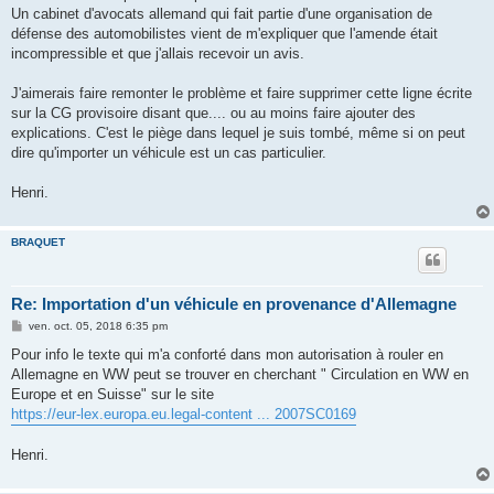
e
Un cabinet d'avocats allemand qui fait partie d'une organisation de
défense des automobilistes vient de m'expliquer que l'amende était
incompressible et que j'allais recevoir un avis.
J'aimerais faire remonter le problème et faire supprimer cette ligne écrite
sur la CG provisoire disant que.... ou au moins faire ajouter des
explications. C'est le piège dans lequel je suis tombé, même si on peut
dire qu'importer un véhicule est un cas particulier.
Henri.
BRAQUET
Re: Importation d'un véhicule en provenance d'Allemagne
M
ven. oct. 05, 2018 6:35 pm
e
s
Pour info le texte qui m'a conforté dans mon autorisation à rouler en
s
Allemagne en WW peut se trouver en cherchant " Circulation en WW en
a
g
Europe et en Suisse" sur le site
e
https://eur-lex.europa.eu.legal-content ... 2007SC0169
Henri.