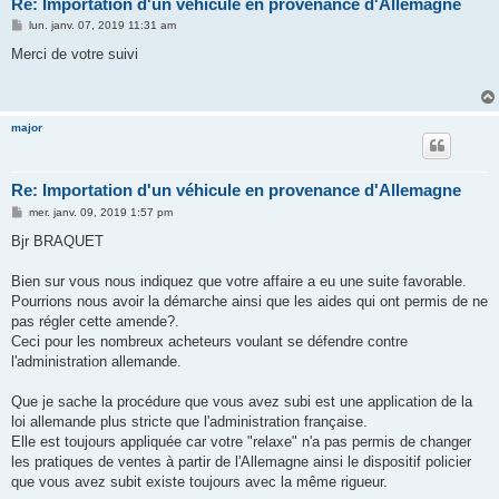
Re: Importation d'un véhicule en provenance d'Allemagne
M
lun. janv. 07, 2019 11:31 am
e
s
Merci de votre suivi
s
a
g
e
major
Re: Importation d'un véhicule en provenance d'Allemagne
M
mer. janv. 09, 2019 1:57 pm
e
s
Bjr BRAQUET
s
a
g
Bien sur vous nous indiquez que votre affaire a eu une suite favorable.
e
Pourrions nous avoir la démarche ainsi que les aides qui ont permis de ne
pas régler cette amende?.
Ceci pour les nombreux acheteurs voulant se défendre contre
l'administration allemande.
Que je sache la procédure que vous avez subi est une application de la
loi allemande plus stricte que l'administration française.
Elle est toujours appliquée car votre "relaxe" n'a pas permis de changer
les pratiques de ventes à partir de l'Allemagne ainsi le dispositif policier
que vous avez subit existe toujours avec la même rigueur.