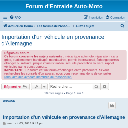
Forum d'Entraide Auto-Moto
FAQ
Inscription
Connexion
R
Accueil du forum
Les forums de l'Association des Avocats de l'Automobile
Autres sujets
e
Importation d'un véhicule en provenance
c
d'Allemagne
h
Règles du forum
e
Ce forum concerne les sujets suivants :
mécanique automoto, réparation, carte
grise, stationnement handicapé, mandataires, permis international, échange permis
r
étranger ou militaire, plaque immatriculation, sécurité prévention routière, rappel
véhicules par le constructeur...
c
IMPORTANT
: Ce forum est un forum d'échanges entre particuliers. Si vous
recherchez les conseils d'un avocat, nous vous recommandons de consulter
h
l'annuaire des avocats membres de l'association.
e
Rechercher
Recherche 
Répondre
r
10 messages • Page
1
sur
1
BRAQUET
Importation d'un véhicule en provenance d'Allemagne
M
mer. oct. 03, 2018 9:42 pm
e