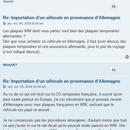
Jeanmi
Re: Importation d'un véhicule en provenance d'Allemagne
M
jeu. oct. 04, 2018 8:19 am
e
s
Les plaques WW dont vous parlez sont bien des plaques temporaires
s
allemandes ?
a
g
Dès que vous achetez un véhicule en Allemagne, il faut avoir dessus des
e
plaques temporaires et une assurance allemande, pour le jour du voyage
(c'est indiqué dessus)...
BRAQUET
Re: Importation d'un véhicule en provenance d'Allemagne
M
ven. oct. 05, 2018 10:49 am
e
s
Au vu de ce qui est écrit sur la CG temporaire française, à savoir qu'on
s
peut rouler partout en Europe, j'ai cru naïvement que je pouvais revenir
a
g
d'Allemagne avec mes plaques françaises en WW, sachant que le
e
véhicule est payé et assuré.
Je ne connaissais pas les procédures étrangères, d'autant moins que tout
ce que j'avais lu sur le net disait qu'on pouvait rouler partout en WW. Voir