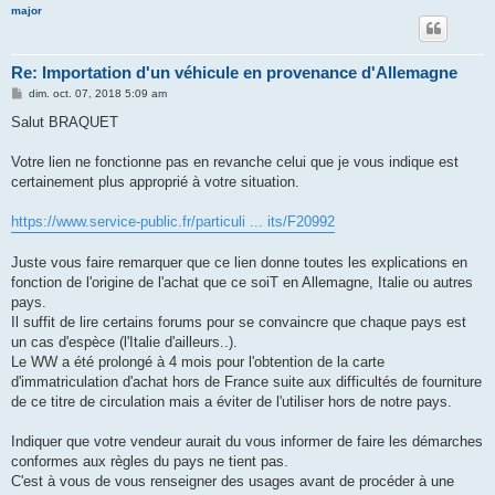
major
Re: Importation d'un véhicule en provenance d'Allemagne
M
dim. oct. 07, 2018 5:09 am
e
s
Salut BRAQUET
s
a
g
Votre lien ne fonctionne pas en revanche celui que je vous indique est
e
certainement plus approprié à votre situation.
https://www.service-public.fr/particuli ... its/F20992
Juste vous faire remarquer que ce lien donne toutes les explications en
fonction de l'origine de l'achat que ce soiT en Allemagne, Italie ou autres
pays.
Il suffit de lire certains forums pour se convaincre que chaque pays est
un cas d'espèce (l'Italie d'ailleurs..).
Le WW a été prolongé à 4 mois pour l'obtention de la carte
d'immatriculation d'achat hors de France suite aux difficultés de fourniture
de ce titre de circulation mais a éviter de l'utiliser hors de notre pays.
Indiquer que votre vendeur aurait du vous informer de faire les démarches
conformes aux règles du pays ne tient pas.
C'est à vous de vous renseigner des usages avant de procéder à une