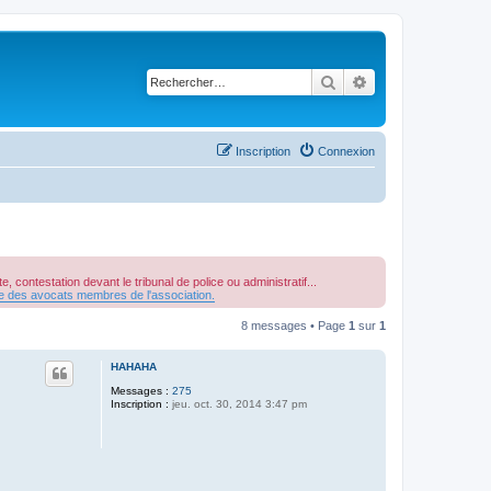
Rechercher
Recherche avancé
Inscription
Connexion
, contestation devant le tribunal de police ou administratif...
re des avocats membres de l'association.
8 messages • Page
1
sur
1
HAHAHA
Messages :
275
Inscription :
jeu. oct. 30, 2014 3:47 pm