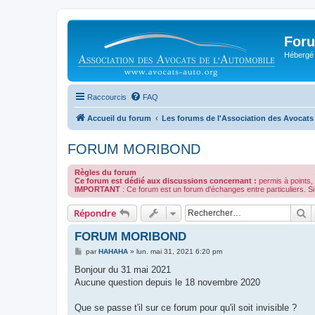
Foru
Hébergé 
Raccourcis
FAQ
Accueil du forum
Les forums de l'Association des Avocats
FORUM MORIBOND
Règles du forum
Ce forum est dédié aux discussions concernant :
permis à points, 
IMPORTANT
: Ce forum est un forum d'échanges entre particuliers.
R
Répondre
FORUM MORIBOND
M
par
HAHAHA
»
lun. mai 31, 2021 6:20 pm
e
s
Bonjour du 31 mai 2021
s
Aucune question depuis le 18 novembre 2020
a
g
e
Que se passe t'il sur ce forum pour qu'il soit invisible ?