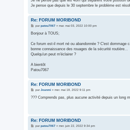
Je ne pense pas que les 40m qui séparent votre position de 
e
Je pense que depuis le 30 septembre le problème est résol
Re: FORUM MORIBOND
M
par
patou7067
»
mar. mai 03, 2022 10:00 pm
e
s
Bonjour à TOUS;
s
a
g
Ce forum est-il mort né ou abandonnée ? C'est dommage ca
e
bonne connaissance des rouages de la sécurité routière...
Quelqu'un peut m'éclairer ?
A bientôt
Patou7067
Re: FORUM MORIBOND
M
par
Jeanmi
»
mer. mai 18, 2022 9:11 pm
e
s
??? Comprends pas, plus aucune activité depuis un long m
s
a
g
e
Re: FORUM MORIBOND
M
par
patou7067
»
mer. juin 22, 2022 9:34 pm
e