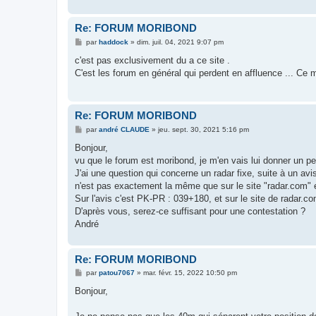
Re: FORUM MORIBOND
M
par
haddock
»
dim. juil. 04, 2021 9:07 pm
e
s
c'est pas exclusivement du a ce site .
s
C'est les forum en général qui perdent en affluence ... Ce
a
g
e
Re: FORUM MORIBOND
M
par
andré CLAUDE
»
jeu. sept. 30, 2021 5:16 pm
e
s
Bonjour,
s
vu que le forum est moribond, je m'en vais lui donner un pet
a
g
J'ai une question qui concerne un radar fixe, suite à un avi
e
n'est pas exactement la même que sur le site "radar.com" et 
Sur l'avis c'est PK-PR : 039+180, et sur le site de radar.c
D'après vous, serez-ce suffisant pour une contestation ?
André
Re: FORUM MORIBOND
M
par
patou7067
»
mar. févr. 15, 2022 10:50 pm
e
s
Bonjour,
s
a
g