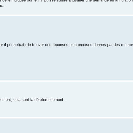
celle indiquée sur le PV puisse suffire à justifier une demande en annulation
u...
r il permet(ait) de trouver des réponses bien précises donnés par des memb
oment, cela sent la déréférencement...