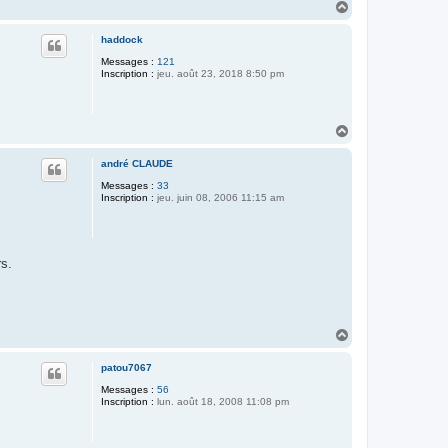
H
a
u
haddock
t
Messages :
121
Inscription :
jeu. août 23, 2018 8:50 pm
H
a
u
andré CLAUDE
t
Messages :
33
Inscription :
jeu. juin 08, 2006 11:15 am
rs.
H
a
u
patou7067
t
Messages :
56
Inscription :
lun. août 18, 2008 11:08 pm