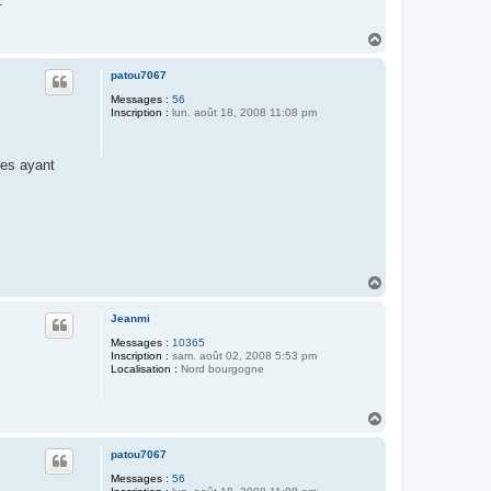
.
H
a
u
patou7067
t
Messages :
56
Inscription :
lun. août 18, 2008 11:08 pm
res ayant
H
a
u
Jeanmi
t
Messages :
10365
Inscription :
sam. août 02, 2008 5:53 pm
Localisation :
Nord bourgogne
H
a
u
patou7067
t
Messages :
56