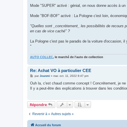
Mode "SUPER" activé : génial, on nous donne accès à un m
Mode "BOF-BOF" activé : La Pologne c'est loin, économiqueme
"Quelles sont _concrètement_ les possibilités de recours po
en cas de vice caché" ?
La Pologne c'est pas le paradis de la voiture d'occasion, i
"
AUTO COLLEC
, le marché de l'auto de collection
Re: Achat VO à particulier CEE
M
par
Jeanmi
»
mar. oct. 11, 2022 8:47 pm
e
s
Ouh la, c'est chaud comme concept ! Concrétement, je ne 
s
Il y a peut-être des explications à trouver dans les condit
a
g
e
Répondre
Revenir à « Autres sujets »
Accueil du forum