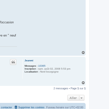
d'occasion
ve en " neuf
H
a
u
Jeanmi
t
Messages :
10365
Inscription :
sam. août 02, 2008 5:53 pm
Localisation :
Nord bourgogne
H
a
2 messages • Page
1
sur
1
u
t
Aller
 contacter
Supprimer les cookies
Fuseau horaire sur
UTC+02:00