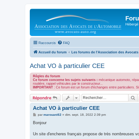
Foru
Hébergé 
Raccourcis
FAQ
Accueil du forum
Les forums de l'Association des Avocats
Achat VO à particulier CEE
Règles du forum
Ce forum concerne les sujets suivants :
mécanique automoto, réparat
routière, rappel véhicules par le constructeur...
IMPORTANT
: Ce forum est un forum d'échanges entre particuliers.
R
Répondre
Achat VO à particulier CEE
M
par
marouani62
»
dim. sept. 18, 2022 2:39 pm
e
s
Bonjour
s
a
g
Un site d'encheres français propose de très nombreuses voi
e