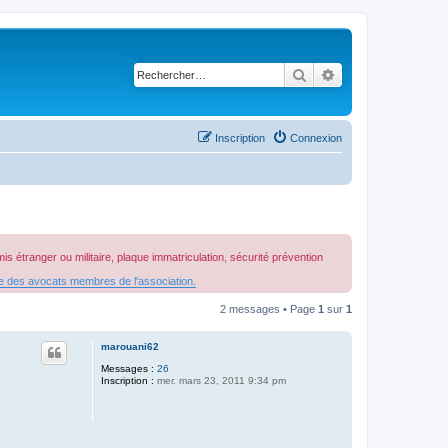
Rechercher
Recherche avancé
Inscription
Connexion
 étranger ou militaire, plaque immatriculation, sécurité prévention
re des avocats membres de l'association.
2 messages • Page
1
sur
1
marouani62
Messages :
26
Inscription :
mer. mars 23, 2011 9:34 pm