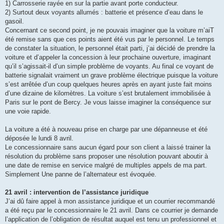
1) Carrosserie rayée en sur la partie avant porte conducteur.
2) Surtout deux voyants allumés : batterie et présence d’eau dans le
gasoil.
Concernant ce second point, je ne pouvais imaginer que la voiture m’aiT
été remise sans que ces points aient été vus par le personnel. Le temps
de constater la situation, le personnel était parti, j’ai décidé de prendre la
voiture et d’appeler la concession à leur prochaine ouverture, imaginant
qu’il s’agissait-il d’un simple problème de voyants. Au final ce voyant de
batterie signalait vraiment un grave problème électrique puisque la voiture
s’est arrêtée d’un coup quelques heures après en ayant juste fait moins
d’une dizaine de kilomètres. La voiture s’est brutalement immobilisée à
Paris sur le pont de Bercy. Je vous laisse imaginer la conséquence sur
une voie rapide.
La voiture a été à nouveau prise en charge par une dépanneuse et été
déposée le lundi 8 avril.
Le concessionnaire sans aucun égard pour son client a laissé trainer la
résolution du problème sans proposer une résolution pouvant aboutir à
une date de remise en service malgré de multiples appels de ma part.
Simplement Une panne de l’alternateur est évoquée.
21 avril : intervention de l’assistance juridique
J’ai dû faire appel à mon assistance juridique et un courrier recommandé
a été reçu par le concessionnaire le 21 avril. Dans ce courrier je demande
l’application de l’obligation de résultat auquel est tenu un professionnel et