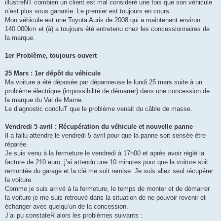
illustreNT combien un client est mal considéré une fois que son véhicule
a
g
n’est plus sous garantie. Le premier est toujours en cours.
e
Mon véhicule est une Toyota Auris de 2008 qui a maintenant environ
140.000km et (à) a toujours été entretenu chez les concessionnaires de
la marque.
1er Problème, toujours ouvert
25 Mars : 1er dépôt du véhicule
Ma voiture a été déposée par dépanneuse le lundi 25 mars suite à un
problème électrique (impossibilité de démarrer) dans une concession de
la marque du Val de Marne.
Le diagnostic concluT que le problème venait du câble de masse.
Vendredi 5 avril : Récupération du véhicule et nouvelle panne
Il a fallu attendre le vendredi 5 avril pour que la panne soit sensée être
réparée.
Je suis venu à la fermeture le vendredi à 17h00 et après avoir réglé la
facture de 210 euro, j’ai attendu une 10 minutes pour que la voiture soit
remontée du garage et la clé me soit remise. Je suis allez seul récupérer
la voiture.
Comme je suis arrivé à la fermeture, le temps de monter et de démarrer
la voiture je me suis retrouvé dans la situation de ne pouvoir revenir et
échanger avec quelqu’un de la concession.
J’ai pu constateR alors les problèmes suivants :