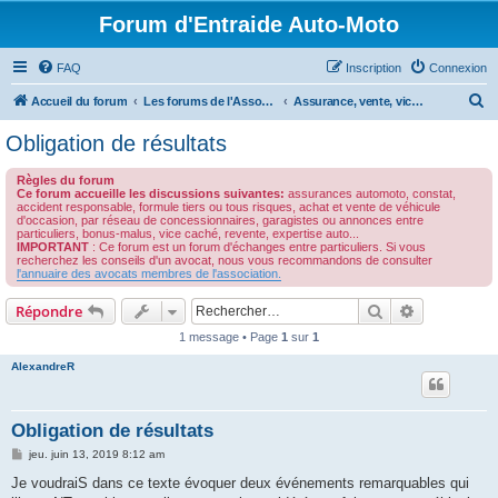
Forum d'Entraide Auto-Moto
FAQ
Inscription
Connexion
R
Accueil du forum
Les forums de l'Association des Avocats de l'Automobile
Assurance, vente, vice cachés, responsabilité professionnelle des garagistes
e
Obligation de résultats
c
Règles du forum
h
Ce forum accueille les discussions suivantes:
assurances automoto, constat,
accident responsable, formule tiers ou tous risques, achat et vente de véhicule
e
d'occasion, par réseau de concessionnaires, garagistes ou annonces entre
particuliers, bonus-malus, vice caché, revente, expertise auto...
r
IMPORTANT
: Ce forum est un forum d'échanges entre particuliers. Si vous
recherchez les conseils d'un avocat, nous vous recommandons de consulter
c
l'annuaire des avocats membres de l'association.
h
Rechercher
Recherche 
Répondre
e
1 message • Page
1
sur
1
r
AlexandreR
Obligation de résultats
M
jeu. juin 13, 2019 8:12 am
e
s
Je voudraiS dans ce texte évoquer deux événements remarquables qui
s